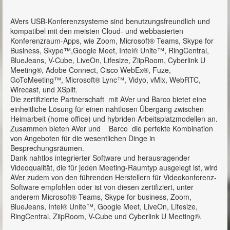
CAM series | Conferencing Camera
AVers USB-Konferenzsysteme sind benutzungsfreundlich und
VB series | Video Bar
kompatibel mit den meisten Cloud- und webbasierten
Konferenzraum-Apps, wie Zoom, Microsoft® Teams, Skype for
Conferencing Room Solution
Business, Skype™,Google Meet, Intel® Unite™, RingCentral,
BlueJeans, V-Cube, LiveOn, Lifesize, ZiipRoom, Cyberlink U
AVER Pro AV
Meeting®, Adobe Connect, Cisco WebEx®, Fuze,
GoToMeeting™, Microsoft® Lync™, Vidyo, vMix, WebRTC,
Dokumentenkameras
Wirecast, und XSplit.
Die zertifizierte Partnerschaft mit AVer und Barco bietet eine
Sprachalarmierungssysteme
einheitliche Lösung für einen nahtlosen Übergang zwischen
Heimarbeit (home office) und hybriden Arbeitsplatzmodellen an.
Mischverstärker / Mixer
Zusammen bieten AVer und Barco die perfekte Kombination
von Angeboten für die wesentlichen Dinge in
IP-Audio
Besprechungsräumen.
Dank nahtlos integrierter Software und herausragender
Newsroom
Videoqualität, die für jeden Meeting-Raumtyp ausgelegt ist, wird
AVer zudem von den führenden Herstellern für Videokonferenz-
Showroom
Software empfohlen oder ist von diesen zertifiziert, unter
anderem Microsoft® Teams, Skype for business, Zoom,
Referenzen
BlueJeans, Intel® Unite™, Google Meet, LiveOn, Lifesize,
RingCentral, ZiipRoom, V-Cube und Cyberlink U Meeting®.
Kontakt