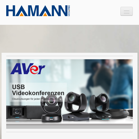
Produkte
Interaktive Medien
Medienmöbel
Design Medienmöbel
Projektoren
Videokonferenzsysteme
AVER USB Videokonferenzen
VC series | Camera and Speakerphone