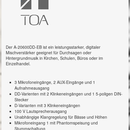
Mischverstärker / Mixer
A-2000D-Serie
A-2240DD
A-2030D
Der A-20600DD-EB ist ein leistungsstarker, digitaler
A-2240D
Mischverstärker geeignet für Durchsagen oder
Hintergrundmusik in Kirchen, Schulen, Büros oder im
A-2120DD
Einzelhandel.
A-2060DD
3 Mikrofoneingänge, 2 AUX-Eingänge und 1
A-2060D
Aufnahmeausgang
DD-Varienten mit 2 Klinkeneingängen und 1 5-poligen DIN-
A-2030DD
Stecker
D-Varianten mit 3 Klinkeneingängen
A-2120D
100 V Lautsprecherausgang
Unabhängige Klangregelung für Bässe und Höhen
M-9000-Serie
Mikrofoneingang 1 mit Phantomspeisung und
Stummschaltung
A-3200DZ Serie