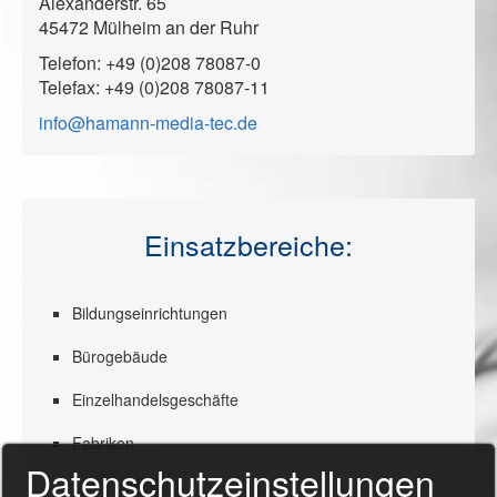
Alexanderstr. 65
45472 Mülheim an der Ruhr
Telefon: +49 (0)208 78087-0
Telefax: +49 (0)208 78087-11
info@hamann-media-tec.de
Einsatzbereiche:
Bildungseinrichtungen
Bürogebäude
Einzelhandelsgeschäfte
Fabriken
Datenschutzeinstellungen
Gebetshäuser