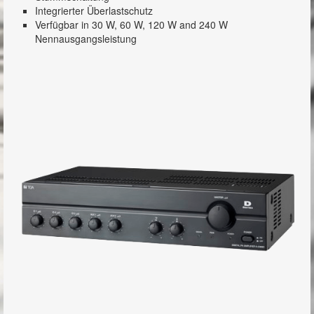
Integrierter Überlastschutz
Verfügbar in 30 W, 60 W, 120 W and 240 W
A-3500D Serie
Nennausgangsleistung
A-3600D Serie
MX-6224D
A-5000 Serie
MA-725F-EB
IP-Audio
Newsroom
Showroom
Referenzen
Kontakt
Impressum