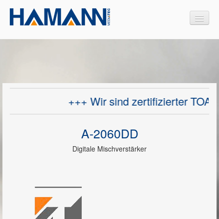
Produkte
Interaktive Medien
+++ Wir sind zertifizierter TOA 
Medienmöbel
Design Medienmöbel
A-2060DD
Projektoren
Digitale Mischverstärker
Videokonferenzsysteme
Dokumentenkameras
Sprachalarmierungssysteme